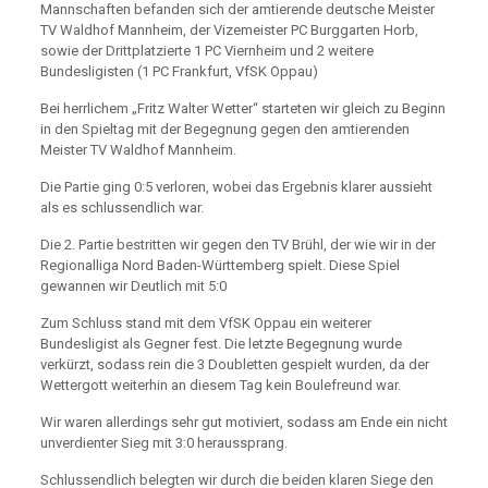
Mannschaften befanden sich der amtierende deutsche Meister
TV Waldhof Mannheim, der Vizemeister PC Burggarten Horb,
sowie der Drittplatzierte 1 PC Viernheim und 2 weitere
Bundesligisten (1 PC Frankfurt, VfSK Oppau)
Bei herrlichem „Fritz Walter Wetter“ starteten wir gleich zu Beginn
in den Spieltag mit der Begegnung gegen den amtierenden
Meister TV Waldhof Mannheim.
Die Partie ging 0:5 verloren, wobei das Ergebnis klarer aussieht
als es schlussendlich war.
Die 2. Partie bestritten wir gegen den TV Brühl, der wie wir in der
Regionalliga Nord Baden-Württemberg spielt. Diese Spiel
gewannen wir Deutlich mit 5:0
Zum Schluss stand mit dem VfSK Oppau ein weiterer
Bundesligist als Gegner fest. Die letzte Begegnung wurde
verkürzt, sodass rein die 3 Doubletten gespielt wurden, da der
Wettergott weiterhin an diesem Tag kein Boulefreund war.
Wir waren allerdings sehr gut motiviert, sodass am Ende ein nicht
unverdienter Sieg mit 3:0 heraussprang.
Schlussendlich belegten wir durch die beiden klaren Siege den