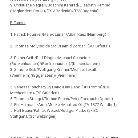
9. Christiane Negrelli/Joachim Kamrad/Elisabeth Kamrad
(Höglandets Boule)/(TSV Badenia)/(TSV Badenia)
B-Turnier
1. Patrick Fournier/Malek Liman/Albin Raux (Nürnberg)
2. Thomas Moll/Isolde Moll/Hamid Zorgani (SC Käfertal)
3. Esther Geib/Ralf Dingler/Michael Schneider
(Rockenhausen)/(Rockenhausen)/(Kaiserslautern)
3. Simone Seik/Wolfgang Krämer/Michael Tekath
(Viernheim)/(Eggenstein)/(Viernheim)
5. Vanessa Reichert/Uy Dang/Duy Dang (BC Tromm)/(BC
Mechenhard)/(PC Gründen)
5. Thomas Stengel/Roman Fuchs/Peter Eberpach (Oppau)
5. Ebi Hermann/Arno Meckel/Manfred Of (TV 1877 Waldhof)
5. Ralf Bauer/Patrick Wetzel/Rüdiger Plutke (2x BC
Stuttgart)/(Schwetzingen)