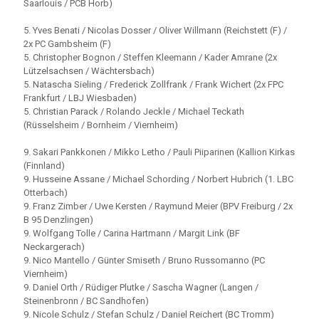
Saarlouis / PCB Horb)
5. Yves Benati / Nicolas Dosser / Oliver Willmann (Reichstett (F) /
2x PC Gambsheim (F)
5. Christopher Bognon / Steffen Kleemann / Kader Amrane (2x
Lützelsachsen / Wächtersbach)
5. Natascha Sieling / Frederick Zollfrank / Frank Wichert (2x FPC
Frankfurt / LBJ Wiesbaden)
5. Christian Parack / Rolando Jeckle / Michael Teckath
(Rüsselsheim / Bornheim / Viernheim)
9. Sakari Pankkonen / Mikko Letho / Pauli Piiparinen (Kallion Kirkas
(Finnland)
9. Husseine Assane / Michael Schording / Norbert Hubrich (1. LBC
Otterbach)
9. Franz Zimber / Uwe Kersten / Raymund Meier (BPV Freiburg / 2x
B 95 Denzlingen)
9. Wolfgang Tolle / Carina Hartmann / Margit Link (BF
Neckargerach)
9. Nico Mantello / Günter Smiseth / Bruno Russomanno (PC
Viernheim)
9. Daniel Orth / Rüdiger Plutke / Sascha Wagner (Langen /
Steinenbronn / BC Sandhofen)
9. Nicole Schulz / Stefan Schulz / Daniel Reichert (BC Tromm)