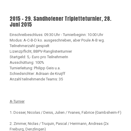
2015 - 29. Sandhofener Tripletteturnier, 28.
Juni 2015
Einschreibeschluss: 09.30 Uhr - Turnierbeginn: 10.00 Uhr
Modus: A-C-B-D ko. ausgeschrieben, aber Poule A-B wg.
Teilnehmerzahl gespielt
Lizenzpflicht, BBPV-Ranglistenturnier
Startgeld: 5,- Euro pro TeilnehmerIn
Ausschüttung: 100%
Turnierleitung: Philipp Geis u.a.
Schiedsrichter: Adriaan de Kruijff
Anzahl teilnehmende Teams: 35
A-Turnier
1. Dosser, Nicolas / Deiss, Julien / Yvanes, Fabrice (Gambsheim-F)
2. Zimmer, Niclas / Truquin, Pascal / Herrmann, Andreas (2x
Freiburg, Denzlingen)