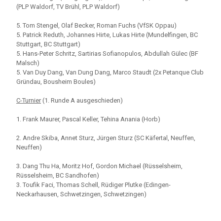
(PLP Waldorf, TV Brühl, PLP Waldorf)
5. Tom Stengel, Olaf Becker, Roman Fuchs (VfSK Oppau)
5. Patrick Reduth, Johannes Hirte, Lukas Hirte (Mundelfingen, BC
Stuttgart, BC Stuttgart)
5. Hans-Peter Schritz, Sartirias Sofianopulos, Abdullah Gülec (BF
Malsch)
5. Van Duy Dang, Van Dung Dang, Marco Staudt (2x Petanque Club
Gründau, Bousheim Boules)
C-Turnier
(1. Runde A ausgeschieden)
1. Frank Maurer, Pascal Keller, Tehina Anania (Horb)
2. Andre Skiba, Annet Sturz, Jürgen Sturz (SC Käfertal, Neuffen,
Neuffen)
3. Dang Thu Ha, Moritz Hof, Gordon Michael (Rüsselsheim,
Rüsselsheim, BC Sandhofen)
3. Toufik Faci, Thomas Schell, Rüdiger Plutke (Edingen-
Neckarhausen, Schwetzingen, Schwetzingen)