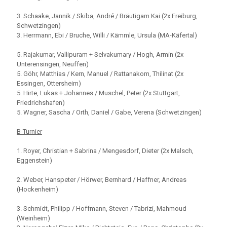
3. Schaake, Jannik / Skiba, André / Bräutigam Kai (2x Freiburg,
Schwetzingen)
3. Herrmann, Ebi / Bruche, Willi / Kämmle, Ursula (MA-Käfertal)
5. Rajakumar, Vallipuram + Selvakumary / Hogh, Armin (2x
Unterensingen, Neuffen)
5. Göhr, Matthias / Kern, Manuel / Rattanakom, Thilinat (2x
Essingen, Ottersheim)
5. Hirte, Lukas + Johannes / Muschel, Peter (2x Stuttgart,
Friedrichshafen)
5. Wagner, Sascha / Orth, Daniel / Gabe, Verena (Schwetzingen)
B-Turnier
1. Royer, Christian + Sabrina / Mengesdorf, Dieter (2x Malsch,
Eggenstein)
2. Weber, Hanspeter / Hörwer, Bernhard / Haffner, Andreas
(Hockenheim)
3. Schmidt, Philipp / Hoffmann, Steven / Tabrizi, Mahmoud
(Weinheim)