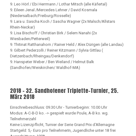
9. Leo Hörl / Ebi Herrmann / Lothar Mitsch (alle Käfertal)
9. Eileen Jenal /Mercedes Lehner / David Kosmala
(Niedersalbach/Freiburg/Rosselle)
9. Lara u. Sascha Koch / Sascha Wagner (2x Malsch/Allstars
Rhein-Neckar)
9. Lisa Bischoff / Christian Birk / Selem Nanahi (2x
Wiesbaden/Petterweil)
9. Thitinat Ratthanahorn / Rainer Held / Alex Dürigen (alle Landau)
9. Gilbert Pederzolli / Reiner Kitzmann / Sylvia Gittlau (
Dietzenbach/Rheingau/Denkendorf)
9. Hanspeter Weber / Ben Weiland / Helmut Balk
(Sandhofen/Weiskirchen/ Waldhof-MA)
2018 - 32. Sandhofener Triplette-Turnier, 25.
März 2018
Einschreibeschluss: 09.30 Uhr - Turnierbeginn: 10.00 Uhr
Modus: A-C-B-D ko. -> gespielt wurde Poule, A-B ko. wg.
Teilnehmerzahl
Keine Lizenzpflicht, Turnier der Serie Grand Prix d'Allemagne
Startgeld: 5,- Euro pro TeilnehmerIn, Jugendliche unter 18 frei