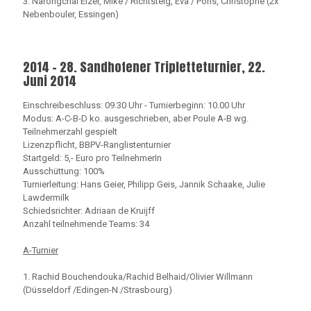
3. Narongchai Elzer, Mike / Richtsteig, Eva / Pons, Christophe (2x
Nebenbouler, Essingen)
2014 - 28. Sandhofener Tripletteturnier, 22.
Juni 2014
Einschreibeschluss: 09.30 Uhr - Turnierbeginn: 10.00 Uhr
Modus: A-C-B-D ko. ausgeschrieben, aber Poule A-B wg.
Teilnehmerzahl gespielt
Lizenzpflicht, BBPV-Ranglistenturnier
Startgeld: 5,- Euro pro TeilnehmerIn
Ausschüttung: 100%
Turnierleitung: Hans Geier, Philipp Geis, Jannik Schaake, Julie
Lawdermilk
Schiedsrichter: Adriaan de Kruijff
Anzahl teilnehmende Teams: 34
A-Turnier
1. Rachid Bouchendouka/Rachid Belhaid/Olivier Willmann
(Düsseldorf /Edingen-N./Strasbourg)