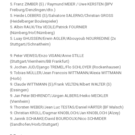
5. Franz ZIMBER (S) / Raymund MEIER / Uwe KERSTEN (BPV
Freiburg/Denzlingen/dto.)
5. Heide LOEBERS (S)/Salvatore SALERNO/Christian GROSS
(Heidelberger Boulespieler)
5. Albin RAUX/Tita VECILE/Patrick FOURNIER
(Nürnberg/Hof/Nürnberg)
5. Luay GHUSSEIN/Erwin AGLER/Abouyoub NOURREDINE (2x
Stuttgart//Schnaitheim)
9. Peter VIEWEG/Enzo VISANI/Anne STILLE
(Stuttgart/Viernheim/BB Frankfurt)
9. Jochen JUD/Django TREMEL/Flo SCHLOYER (Rockenhausen)
9. Tobias MÜLLER/Jean Francois WITTMANN/Alexia WITTMANN
(Horb)
9. Claude WITTMANN (S)/Frank VELTEN/Albert WALTER (S)
(Essingen)
9. Jan Peter BEHRENDT/Jürgen ALBERS/Heiko MECKLER
(Viernheim)
9. Thorsten WEBER/Jean Luc TESTAS/Daniel HÄRTER (BF Malsch)
9. Christian KROLL/Dagmar KNOBLOCH/Jan KNOBLOCH (Alzey)
9. Jannik SCHAAKE/David BOURDOUX/Nico SCHMIDER
(Sandhofen/Horb/Stuttgart)