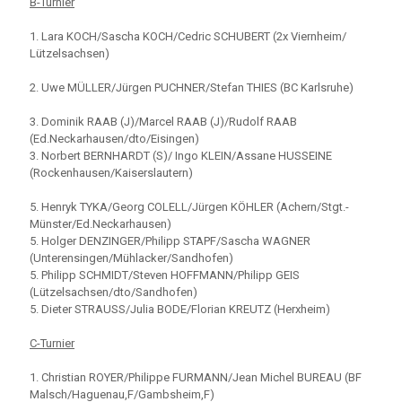
B-Turnier
1. Lara KOCH/Sascha KOCH/Cedric SCHUBERT (2x Viernheim/
Lützelsachsen)
2. Uwe MÜLLER/Jürgen PUCHNER/Stefan THIES (BC Karlsruhe)
3. Dominik RAAB (J)/Marcel RAAB (J)/Rudolf RAAB
(Ed.Neckarhausen/dto/Eisingen)
3. Norbert BERNHARDT (S)/ Ingo KLEIN/Assane HUSSEINE
(Rockenhausen/Kaiserslautern)
5. Henryk TYKA/Georg COLELL/Jürgen KÖHLER (Achern/Stgt.-
Münster/Ed.Neckarhausen)
5. Holger DENZINGER/Philipp STAPF/Sascha WAGNER
(Unterensingen/Mühlacker/Sandhofen)
5. Philipp SCHMIDT/Steven HOFFMANN/Philipp GEIS
(Lützelsachsen/dto/Sandhofen)
5. Dieter STRAUSS/Julia BODE/Florian KREUTZ (Herxheim)
C-Turnier
1. Christian ROYER/Philippe FURMANN/Jean Michel BUREAU (BF
Malsch/Haguenau,F/Gambsheim,F)