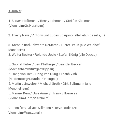
A-Turnier
1. Steven Hoffmann / Benny Lehmann / Steffen Kleemann
(Viernheim/2x Herxheim)
2. Thierry Nava / Antony und Lucas Scarpino (alle Petit Rosselle, F)
3. Antonio und Salvatore DeMarco / Dieter Braun (alle Waldhof
Mannheim)
3. Walter Becker / Rolando Jecle / Stefan König (alle Oppau)
5. Gabriel Huber / Levi Pfeffinger / Leander Becker
(Mechenhard/Stuttgart/Oppau)
5. Dang von Tien / Dang von Dung / Thanh Vinh
(Niedernberg/Gründau/Rheingau)
5. Martin Leinweber / Michael Groth / Dirk Selbmann (alle
Menchelheim)
5. Manuel Kern / Uwe Annel / Thierry Silberreiss
(Viernheim/Horb/Viernheim)
9. Jennifer u. Olivier Willmann / Herve Bodin (2x
Viernheim/Wantzenall)