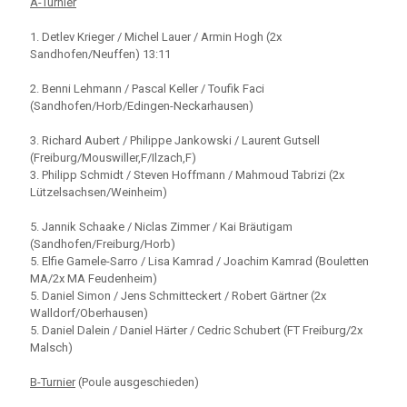
A-Turnier
1. Detlev Krieger / Michel Lauer / Armin Hogh (2x
Sandhofen/Neuffen) 13:11
2. Benni Lehmann / Pascal Keller / Toufik Faci
(Sandhofen/Horb/Edingen-Neckarhausen)
3. Richard Aubert / Philippe Jankowski / Laurent Gutsell
(Freiburg/Mouswiller,F/Ilzach,F)
3. Philipp Schmidt / Steven Hoffmann / Mahmoud Tabrizi (2x
Lützelsachsen/Weinheim)
5. Jannik Schaake / Niclas Zimmer / Kai Bräutigam
(Sandhofen/Freiburg/Horb)
5. Elfie Gamele-Sarro / Lisa Kamrad / Joachim Kamrad (Bouletten
MA/2x MA Feudenheim)
5. Daniel Simon / Jens Schmitteckert / Robert Gärtner (2x
Walldorf/Oberhausen)
5. Daniel Dalein / Daniel Härter / Cedric Schubert (FT Freiburg/2x
Malsch)
B-Turnier
(Poule ausgeschieden)