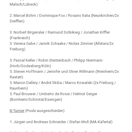
Malsch/Lübeck)
2. Marcel Böhm / Dominique Fox / Rosario Italia (Neunkirchen/2x
Diefflen)
3. Norbert Birgensler / Raimund Sotkikieg / Jonathan Kiffler
(Frankreich)
3. Verena Gabe / Jannik Schaake / Niclas Zimmer (Allstars/2x
Freiburg)
5. Pascal Keller / Robin Stentenbach / Philipp Niermann
(Horb/Godesberg/Köln)
5. Steven Hoffmann / Jennifer und Oliver Willmann (Weinheim/2x
Rastatt)
5. Manon Dallery / André Skiba / Marco Kowalski (2x Freiburg /
Raunheim)
5. Paul Brouwer / Umberto de Rossi / Helmut Geiger
(Bornheim/Schöntal/Essingen)
B-Turnier
(Poule ausgeschieden)
1. Jürgen und Andreas Schneider / Stefan Moll (MA-Käfertal)