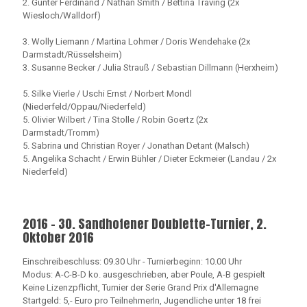
2. Günter Ferdinand / Nathan Smith / Bettina Traving (2x
Wiesloch/Walldorf)
3. Wolly Liemann / Martina Lohmer / Doris Wendehake (2x
Darmstadt/Rüsselsheim)
3. Susanne Becker / Julia Strauß / Sebastian Dillmann (Herxheim)
5. Silke Vierle / Uschi Ernst / Norbert Mondl
(Niederfeld/Oppau/Niederfeld)
5. Olivier Wilbert / Tina Stolle / Robin Goertz (2x
Darmstadt/Tromm)
5. Sabrina und Christian Royer / Jonathan Detant (Malsch)
5. Angelika Schacht / Erwin Bühler / Dieter Eckmeier (Landau / 2x
Niederfeld)
2016 - 30. Sandhofener Doublette-Turnier, 2.
Oktober 2016
Einschreibeschluss: 09.30 Uhr - Turnierbeginn: 10.00 Uhr
Modus: A-C-B-D ko. ausgeschrieben, aber Poule, A-B gespielt
Keine Lizenzpflicht, Turnier der Serie Grand Prix d'Allemagne
Startgeld: 5,- Euro pro TeilnehmerIn, Jugendliche unter 18 frei