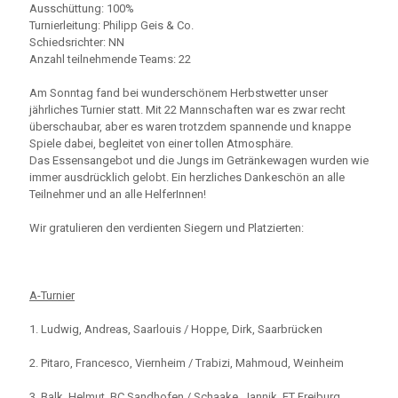
Ausschüttung: 100%
Turnierleitung: Philipp Geis & Co.
Schiedsrichter: NN
Anzahl teilnehmende Teams: 22
Am Sonntag fand bei wunderschönem Herbstwetter unser
jährliches Turnier statt. Mit 22 Mannschaften war es zwar recht
überschaubar, aber es waren trotzdem spannende und knappe
Spiele dabei, begleitet von einer tollen Atmosphäre.
Das Essensangebot und die Jungs im Getränkewagen wurden wie
immer ausdrücklich gelobt. Ein herzliches Dankeschön an alle
Teilnehmer und an alle HelferInnen!
Wir gratulieren den verdienten Siegern und Platzierten:
A-Turnier
1. Ludwig, Andreas, Saarlouis / Hoppe, Dirk, Saarbrücken
2. Pitaro, Francesco, Viernheim / Trabizi, Mahmoud, Weinheim
3. Balk, Helmut, BC Sandhofen / Schaake, Jannik, FT Freiburg