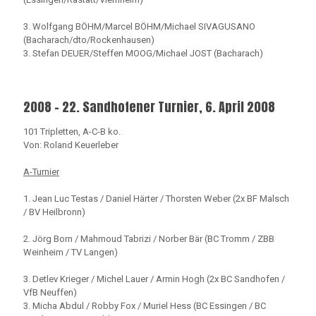
3. Wolfgang BÖHM/Marcel BÖHM/Michael SIVAGUSANO
(Bacharach/dto/Rockenhausen)
3. Stefan DEUER/Steffen MOOG/Michael JOST (Bacharach)
2008 - 22. Sandhofener Turnier, 6. April 2008
101 Tripletten, A-C-B ko.
Von: Roland Keuerleber
A-Turnier
1. Jean Luc Testas / Daniel Härter / Thorsten Weber (2x BF Malsch
/ BV Heilbronn)
2. Jörg Born / Mahmoud Tabrizi / Norber Bär (BC Tromm / ZBB
Weinheim / TV Langen)
3. Detlev Krieger / Michel Lauer / Armin Hogh (2x BC Sandhofen /
VfB Neuffen)
3. Micha Abdul / Robby Fox / Muriel Hess (BC Essingen / BC