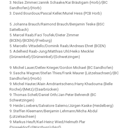
3. Niclas Zimmer/Jannik Schaake/Kai Bräutigam (Horb)/(BC
Sandhofen)/(Horb)
3. David Bourdoux/Pascal Keller/Muriel Hess (PCB Horb)
5. Johanna Brauch/Raimond Brauch/Benjamin Teske (BSC
Sattelbach)
5. Marcel Raab/Faci Toufek/Dieter Zimmer
(BCEN)/(BCEN)/(Freiburg)
5. Marcello Vittadello/Dominik Raab/Andreas Ehret (BCEN)
5. Adelheid Raab-Jung/Matthias Uhl/Heiko Meckler
(Grünwinkel)/(Grünwinkel)/(Schwetzingen)
9. Michel Lauer/Detlev Krieger/Gordon Michael (BC Sandhofen)
9. Sascha Wagner/Stefan Thies/Frank Maurer (Lützelsachsen)/(BC
Sandhofen)/(Horb)
9. Michel Hauter/Alain Amdriantscheno/Harry Khadouma (Belle
Roche)/(Metz)/(Saarbrücken)
9. Thomas Schell/Daniel Orth/Jan-Peter Behrendt (BC
Schwetzingen)
9. Heide Loebers/Salvatore Salerno/Jürgen Kaske (Heidelberg)
9. Steffen Kleemann/Benjamin Lehmann/Micha Abdul
(Lützelsachsen)
9. Markus Heuft/Karl-Heinz Wied/Helmuth Plar
(Düsseldorf)/(Würzburg)/(Hof)