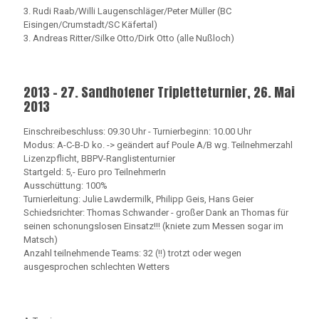
3. Rudi Raab/Willi Laugenschläger/Peter Müller (BC
Eisingen/Crumstadt/SC Käfertal)
3. Andreas Ritter/Silke Otto/Dirk Otto (alle Nußloch)
2013 - 27. Sandhofener Tripletteturnier, 26. Mai
2013
Einschreibeschluss: 09.30 Uhr - Turnierbeginn: 10.00 Uhr
Modus: A-C-B-D ko. -> geändert auf Poule A/B wg. Teilnehmerzahl
Lizenzpflicht, BBPV-Ranglistenturnier
Startgeld: 5,- Euro pro TeilnehmerIn
Ausschüttung: 100%
Turnierleitung: Julie Lawdermilk, Philipp Geis, Hans Geier
Schiedsrichter: Thomas Schwander - großer Dank an Thomas für
seinen schonungslosen Einsatz!!! (kniete zum Messen sogar im
Matsch)
Anzahl teilnehmende Teams: 32 (!!) trotzt oder wegen
ausgesprochen schlechten Wetters