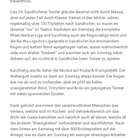
Kurzbericht:
Das 24. Sandhofener Turnier glänzte diesmal nicht durch Masse,
aber auf jeden Fall durch Klasse. Kamen in den letzten Jahren
regelmäßig über 100 Tripletten nach Sandhofen, so waren es
diesmal "nur" 61 Teams. Nachdem am Samstag die komplette
Rhein-Neckar-Liga und kurzfristig auch die Regionalliga Nord und
die Ba-Wü-Liga ihre Ligaspiele in Sandhofen bei strömendem
Regen und kaltem Wind ausgetragen hatten, waren wahrscheinlich
viele vom Wetter "bedient" und wärmten sich am Sonntag lieber
daheim auf, als nochmal in Sandhofen beim Turnier zu spielen.
Kurzfristig wurde daher der Modus auf Poule/A-B umgestellt. Der
Wettergott meinte es dann am Sonntag etwas besser. Der Regen
war nur ab und zu vorhanden, aber es pfiff ein kalter,
unangenehmer Wind. Trotzdem wurde es ein gelungenes Turnier
mit vielen spannenden Spielen.
Dank gebührt wie immer den verantwortlichen Menschen des
Vereins, welche sich im Küchen- und Getränkebereich um das
Wohl der Gäste bemühten und natürlich auch all denen, welche all
die anderen "Kleinigkeiten" vorbereiteten und durchführten. Nach
dem Stress am Samstag mit über 500 Boulespielern auf der
Anlage, war es dann am Sonntag ein weniger stressiges Arbeiten.