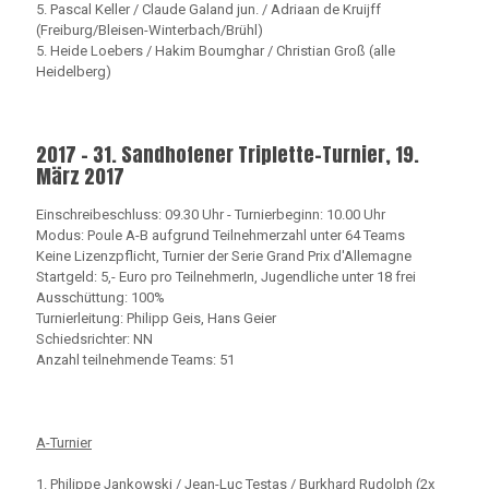
5. Pascal Keller / Claude Galand jun. / Adriaan de Kruijff
(Freiburg/Bleisen-Winterbach/Brühl)
5. Heide Loebers / Hakim Boumghar / Christian Groß (alle
Heidelberg)
2017 - 31. Sandhofener Triplette-Turnier, 19.
März 2017
Einschreibeschluss: 09.30 Uhr - Turnierbeginn: 10.00 Uhr
Modus: Poule A-B aufgrund Teilnehmerzahl unter 64 Teams
Keine Lizenzpflicht, Turnier der Serie Grand Prix d'Allemagne
Startgeld: 5,- Euro pro TeilnehmerIn, Jugendliche unter 18 frei
Ausschüttung: 100%
Turnierleitung: Philipp Geis, Hans Geier
Schiedsrichter: NN
Anzahl teilnehmende Teams: 51
A-Turnier
1. Philippe Jankowski / Jean-Luc Testas / Burkhard Rudolph (2x