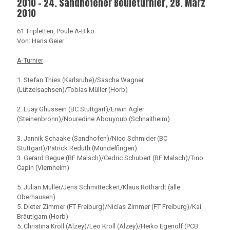
2010 - 24. Sandhofener Bouleturnier, 28. März
2010
61 Tripletten, Poule A-B ko.
Von: Hans Geier
A-Turnier
1. Stefan Thies (Karlsruhe)/Sascha Wagner
(Lützelsachsen)/Tobias Müller (Horb)
2. Luay Ghussein (BC Stuttgart)/Erwin Agler
(Steinenbronn)/Nouredine Abouyoub (Schnaitheim)
3. Jannik Schaake (Sandhofen)/Nico Schmider (BC
Stuttgart)/Patrick Reduth (Mundelfingen)
3. Gerard Begue (BF Malsch)/Cedric Schubert (BF Malsch)/Tino
Capin (Viernheim)
5. Julian Müller/Jens Schmitteckert/Klaus Rothardt (alle
Oberhausen)
5. Dieter Zimmer (FT Freiburg)/Niclas Zimmer (FT Freiburg)/Kai
Bräutigam (Horb)
5. Christina Kroll (Alzey)/Leo Kroll (Alzey)/Heiko Egenolf (PCB