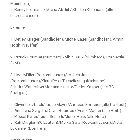
Mannheim)
5. Benny Lehmann / Micha Abdul / Steffen Kleemann (alle
Lützelsachsen)
B-Turnier
1. Detlev Krieger (Sandhofen)/Michel Lauer (Sandhofen)/Armin
Hogh (Neuffen)
2. Patrick Fournier (Nürnberg)/Albin Raux (Nürnberg)/Tita Vecile
(Hof)
3. Uwe Müller (Rockenhausen)/Jochen Jud
(Rockenhausen)/Klaus Peter Tscheliesnig (Karlsruhe)
3. Indra Waldbüßer/Johannes Hirte/Detlef Kasper (alle BC
Stuttgart)
5. Oliver Leitzbach/Lasse Mayer/Andreas Förderer (alle Ubstadt)
5. Annalena Szigeth/David Bourdoux/Frank Maurer (alle Horb)
5. Pascal Keller/Laura Schleth/Muriel Hess (alle Horb)
5. Ralf Dingler (BC Lautern)/Maike Geib (Rockenhausen)/Dieter
Eckmeier (Bornheim)