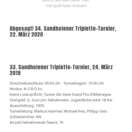
Bericht aus dem Jahre 1993.
Viel Spaß beim Stöbern!
Abgesagt! 34. Sandhofener Triplette-Turnier,
22. März 2020
33. Sandhofener Triplette-Turnier, 24. März
2019
Einschreibeschluss: 09.30 Uhr - Turnierbeginn: 10.00 Uhr
Modus: A-C-B-D ko.
Keine Lizenzpflicht, Turnier der Serie Grand Prix d'Allemagne
Startgeld: 5,- Euro pro TeilnehmerIn, Jugendliche unter 18 frei
Ausschüttung: 100%
Turnierleitung: Markus Hammer, Michael Ries, Philipp Geis
Schiedsrichter: NN
Anzahl teilnehmende Teams: 76