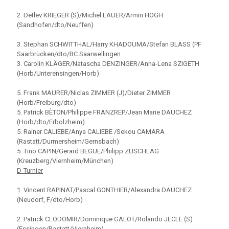
2. Detlev KRIEGER (S)/Michel LAUER/Armin HOGH
(Sandhofen/dto/Neuffen)
3. Stephan SCHWITTHAL/Harry KHADOUMA/Stefan BLASS (PF
Saarbrücken/dto/BC Saarwellingen
3. Carolin KLÄGER/Natascha DENZINGER/Anna-Lena SZIGETH
(Horb/Unterensingen/Horb)
5. Frank MAURER/Niclas ZIMMER (J)/Dieter ZIMMER
(Horb/Freiburg/dto)
5. Patrick BÈTON/Philippe FRANZREP/Jean Marie DAUCHEZ
(Horb/dto/Erbolzheim)
5. Rainer CALIEBE/Anya CALIEBE /Sekou CAMARA
(Rastatt/Durmersheim/Gernsbach)
5. Tino CAPIN/Gerard BEGUE/Philipp ZUSCHLAG
(Kreuzberg/Viernheim/München)
D-Turnier
1. Vincent RAPINAT/Pascal GONTHIER/Alexandra DAUCHEZ
(Neudorf, F/dto/Horb)
2. Patrick CLODOMIR/Dominique GALOT/Rolando JECLE (S)
(Essingen/Rastatt/Viernheim)