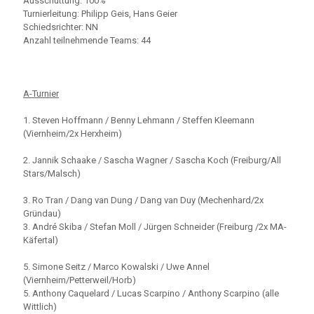
Ausschüttung: 100%
Turnierleitung: Philipp Geis, Hans Geier
Schiedsrichter: NN
Anzahl teilnehmende Teams: 44
A-Turnier
1. Steven Hoffmann / Benny Lehmann / Steffen Kleemann
(Viernheim/2x Herxheim)
2. Jannik Schaake / Sascha Wagner / Sascha Koch (Freiburg/All
Stars/Malsch)
3. Ro Tran / Dang van Dung / Dang van Duy (Mechenhard/2x
Gründau)
3. André Skiba / Stefan Moll / Jürgen Schneider (Freiburg /2x MA-
Käfertal)
5. Simone Seitz / Marco Kowalski / Uwe Annel
(Viernheim/Petterweil/Horb)
5. Anthony Caquelard / Lucas Scarpino / Anthony Scarpino (alle
Wittlich)