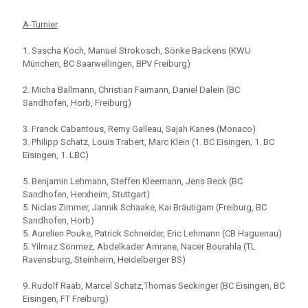
A-Turnier
1. Sascha Koch, Manuel Strokosch, Sönke Backens (KWU
München, BC Saarwellingen, BPV Freiburg)
2. Micha Ballmann, Christian Faimann, Daniel Dalein (BC
Sandhofen, Horb, Freiburg)
3. Franck Cabantous, Remy Galleau, Sajah Kanes (Monaco)
3. Philipp Schatz, Louis Trabert, Marc Klein (1. BC Eisingen, 1. BC
Eisingen, 1. LBC)
5. Benjamin Lehmann, Steffen Kleemann, Jens Beck (BC
Sandhofen, Herxheim, Stuttgart)
5. Niclas Zimmer, Jannik Schaake, Kai Bräutigam (Freiburg, BC
Sandhofen, Horb)
5. Aurelien Pouke, Patrick Schneider, Eric Lehmann (CB Haguenau)
5. Yilmaz Sönmez, Abdelkader Amrane, Nacer Bourahla (TL
Ravensburg, Steinheim, Heidelberger BS)
9. Rudolf Raab, Marcel Schatz,Thomas Seckinger (BC Eisingen, BC
Eisingen, FT Freiburg)