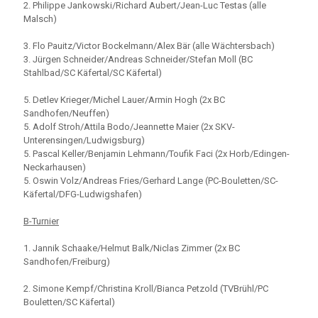
2. Philippe Jankowski/Richard Aubert/Jean-Luc Testas (alle
Malsch)
3. Flo Pauitz/Victor Bockelmann/Alex Bär (alle Wächtersbach)
3. Jürgen Schneider/Andreas Schneider/Stefan Moll (BC
Stahlbad/SC Käfertal/SC Käfertal)
5. Detlev Krieger/Michel Lauer/Armin Hogh (2x BC
Sandhofen/Neuffen)
5. Adolf Stroh/Attila Bodo/Jeannette Maier (2x SKV-
Unterensingen/Ludwigsburg)
5. Pascal Keller/Benjamin Lehmann/Toufik Faci (2x Horb/Edingen-
Neckarhausen)
5. Oswin Volz/Andreas Fries/Gerhard Lange (PC-Bouletten/SC-
Käfertal/DFG-Ludwigshafen)
B-Turnier
1. Jannik Schaake/Helmut Balk/Niclas Zimmer (2x BC
Sandhofen/Freiburg)
2. Simone Kempf/Christina Kroll/Bianca Petzold (TVBrühl/PC
Bouletten/SC Käfertal)