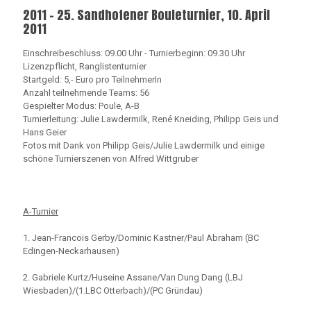
2011 - 25. Sandhofener Bouleturnier, 10. April
2011
Einschreibeschluss: 09.00 Uhr - Turnierbeginn: 09.30 Uhr
Lizenzpflicht, Ranglistenturnier
Startgeld: 5,- Euro pro TeilnehmerIn
Anzahl teilnehmende Teams: 56
Gespielter Modus: Poule, A-B
Turnierleitung: Julie Lawdermilk, René Kneiding, Philipp Geis und
Hans Geier
Fotos mit Dank von Philipp Geis/Julie Lawdermilk und einige
schöne Turnierszenen von Alfred Wittgruber
A-Turnier
1. Jean-Francois Gerby/Dominic Kastner/Paul Abraham (BC
Edingen-Neckarhausen)
2. Gabriele Kurtz/Huseine Assane/Van Dung Dang (LBJ
Wiesbaden)/(1.LBC Otterbach)/(PC Gründau)