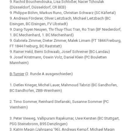
9. Rachid Bouchendouka, Lisa Schloßer, Nacer Tchoulak
(Düsseldorf, Düsseldorf, CR BEB)
9. Philippe Böhm, Markus Runo, Christian Schwarz (SC Käfertal)
9. Andreas Förderer, Oliver Leitzbach, Michael Leitzbach (BC
Eisingen, BC Eisingen, FV Ubstadt)
9. Dang-Tuyen Neuyen, Thi-Thuy-Thuc Tran, Ro Tran (BF Niederdorf,
1. BC Mechenhard, 1. BC Mechenhard)
9. Gabriela Zimmer, Dieter Zimmer, Malek Limam (FT 1844 Freiburg,
FT 1844 Freiburg, BC Raststatt)
9. Rainer Held, Berni Schwaab, Josef Schreiner (BC-Landau)
9. Josef Kristmann, Oswin Volz, Daniel Klein (PC Bouletten
Mannheim)
B-Turnier
(2. Runde A ausgeschieden)
1. Detlev Krieger, Michel Lauer, Mahmoud Tabrizi (BC Sandhofen,
BC Sandhofen, ZBB-Weinheim)
2. Timo Sommer, Reinhard Stefanski, Susanne Sommer (PC
Viernheim)
3. Peter Vieweg, Vallipuram Rajakumar, Uwe Kersten (BC Stuttgart,
PSG Steinebronn, B95 Denzlingen)
3. Katrin Magin (Jahrgang '96), Andreas Kempf, Michael Magin