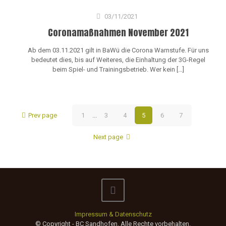
03/11/2021
Coronamaßnahmen November 2021
Ab dem 03.11.2021 gilt in BaWü die Corona Warnstufe. Für uns
bedeutet dies, bis auf Weiteres, die Einhaltung der 3G-Regel
beim Spiel- und Trainingsbetrieb. Wer kein
[…]
Prev page
1
...
3
4
5
6
7
Next page
Impressum & Datenschutz
© Copyright - BC Sandhofen. Alle Rechte vorbehalten.