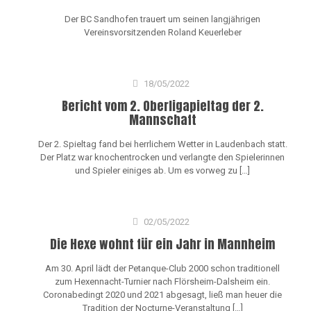
Der BC Sandhofen trauert um seinen langjährigen
Vereinsvorsitzenden Roland Keuerleber
18/05/2022
Bericht vom 2. Oberligapieltag der 2.
Mannschaft
Der 2. Spieltag fand bei herrlichem Wetter in Laudenbach statt.
Der Platz war knochentrocken und verlangte den Spielerinnen
und Spieler einiges ab. Um es vorweg zu
[…]
02/05/2022
Die Hexe wohnt für ein Jahr in Mannheim
Am 30. April lädt der Petanque-Club 2000 schon traditionell
zum Hexennacht-Turnier nach Flörsheim-Dalsheim ein.
Coronabedingt 2020 und 2021 abgesagt, ließ man heuer die
Tradition der Nocturne-Veranstaltung
[…]