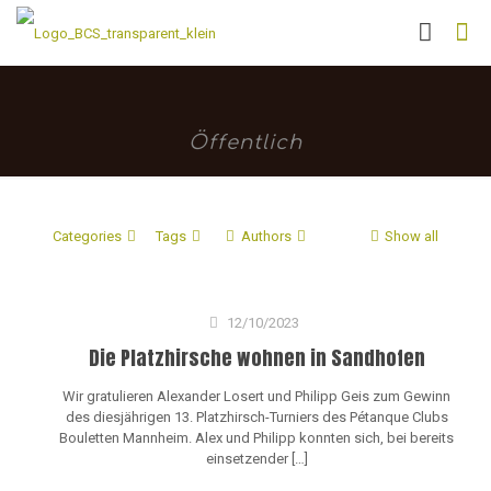
Öffentlich
Categories
Tags
Authors
Show all
12/10/2023
Die Platzhirsche wohnen in Sandhofen
Wir gratulieren Alexander Losert und Philipp Geis zum Gewinn
des diesjährigen 13. Platzhirsch-Turniers des Pétanque Clubs
Bouletten Mannheim. Alex und Philipp konnten sich, bei bereits
einsetzender
[…]