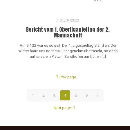
25/04/2022
Bericht vom 1. Oberligapieltag der 2.
Mannschaft
Am 9.4.22 war es soweit. Der 1. Ligaspieltag stand an. Der
Winter hatte uns nochmal unangenehm überrascht, so dass
auf unserem Platz in Sandhofen am frühen
[…]
Prev page
1
2
3
4
5
6
7
Next page